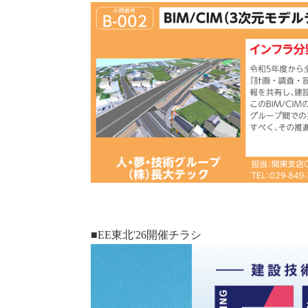
■EE東北'26開催チラシ