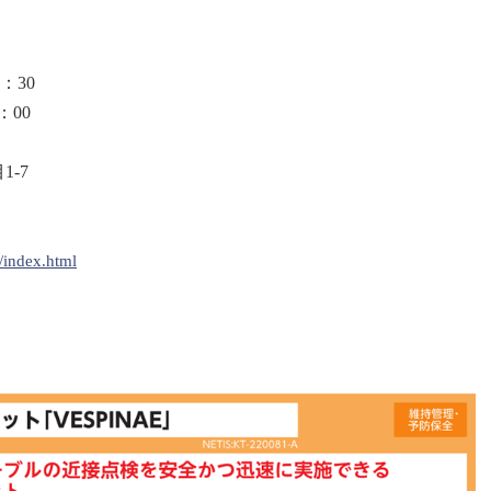
6：30
：00
-7
6/index.html