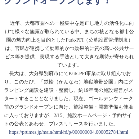
グランドオープンします！
近年、大都市圏への一極集中を是正し地方の活性化に向
けて様々な施策が取られている中、まちの核となる都市公
園の魅力向上を目的としたPark-PFI（公募設置管理制度）
は、官民が連携して効率的かつ効果的に質の高い公共サー
ビス等を提供、実現する手法として大きな期待が寄せられ
ています。
長大は、大分県別府市にてPark-PFI事業に取り組んでお
り、このたび、「鉄輪（かんなわ）地獄地帯公園」内にグ
ランピング施設を建設・整備し、約19年間の施設運営がス
タートすることとなりました。現在、ゴールデンウィーク
前のグランドオープンに向け、施設整備・開業準備も佳境
に入っておりますが、2/15、施設ホームページ・予約サイ
トの公表とあわせ、プレスリリースを行いました。
https://prtimes.jp/main/html/rd/p/000000004.000052784.html