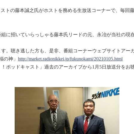
リストの藤本誠之氏がホストを務める生放送コーナーで、毎回
番組に招いていらっしゃる藤本氏リードの元、永冶が当社の現
す。聴き逃した方も、是非、番組コーナーウェブサイトアー
福の神」
http://market.radionikkei.jp/fukunokami/20210105.html
！ポッドキャスト」過去のアーカイブから1月5日放送分をお