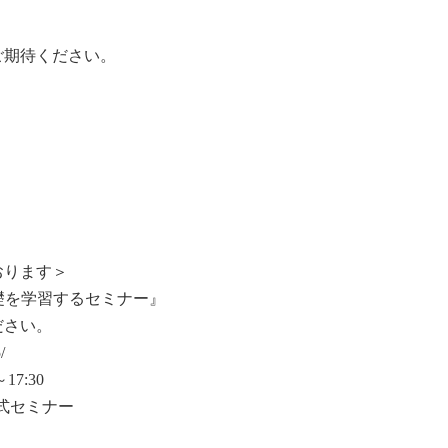
ご期待ください。
おります＞
礎を学習するセミナー』
ださい。
/
7:30
式セミナー