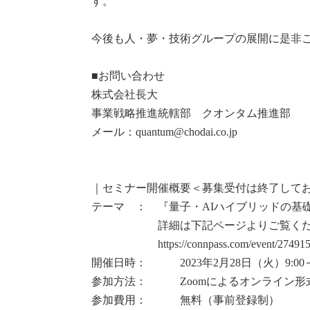
す。
今後も人・夢・技術グループの展開に是非
■お問い合わせ
株式会社長大
事業戦略推進統轄部 クオンタム推進部
メール：quantum@chodai.co.jp
｜セミナー開催概要＜募集受付は終了して
テーマ ： 『量子・AIハイブリッドの基
詳細は下記ページよりご覧く
https://connpass.com/event/274915
開催日時： 2023年2月28日（火）9:00～1
参加方法： Zoomによるオンライン形
参加費用： 無料（事前登録制）