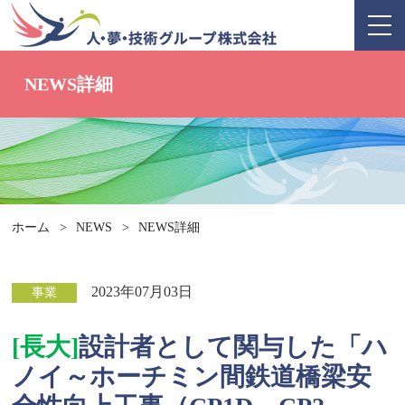
NEWS詳細
ホーム
>
NEWS
>
NEWS詳細
2023年07月03日
事業
[長大]
設計者として関与した「ハ
ノイ～ホーチミン間鉄道橋梁安