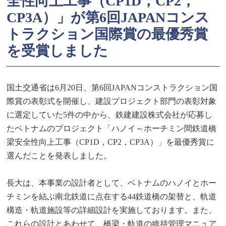
全性向上工事（CP1D，CP2，
CP3A）」が第6回JAPANコンス
トラクション国際賞の最優秀賞
を受賞しました
国土交通省は6月20日、第6回JAPANコンストラクション国
際賞の表彰式を開催し、建設プロジェクト部門の表彰対象
に選定していた5件の中から、鉄建建設株式会社が応募し
たベトナムのプロジェクト「ハノイ～ホーチミン間鉄道橋
梁安全性向上工事（CP1D，CP2，CP3A）」を最優秀賞に
選んだことを発表しました。
長大は、本事業の設計者として、ベトナムのハノイとホー
チミンを結ぶ南北鉄道に点在する44鉄道橋の架替と、軌道
構造・軌道施設等の詳細設計を実施しております。また、
これらの設計とあわせて、橋梁・軌道の維持管理マニュア